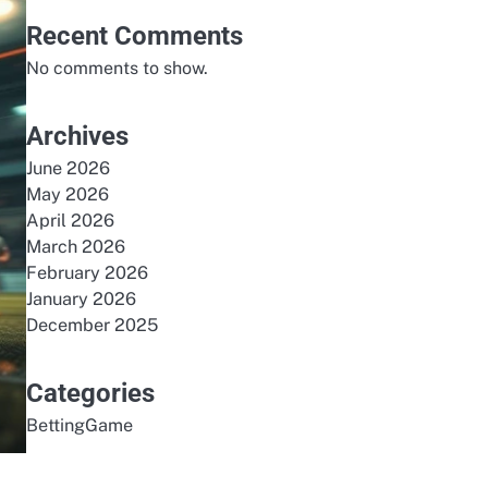
Recent Comments
No comments to show.
Archives
June 2026
May 2026
April 2026
March 2026
February 2026
January 2026
December 2025
Categories
BettingGame