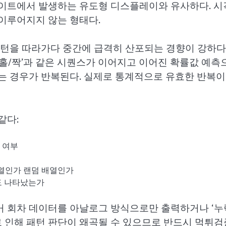
사이트에서 발생하는 유도형 디스플레이와 유사하다. 시
이루어지지 않는 형태다.
패턴을 따라가다 중간에 급격히 산포되는 경향이 강하다
/홀/짝’과 같은 시퀀스가 이어지고 이어진 확률값 예측
는 경우가 반복된다. 실제로 통계적으로 유효한 반복이
같다:
 여부
배열인가 랜덤 배열인가
도 나타났는가
거 회차 데이터를 아날로그 방식으로만 출력하거나 ‘누
로 인해 패턴 판단이 왜곡될 수 있으므로 반드시 먹튀검