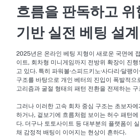
흐름을 판독하고 위
기반 실전 베팅 설계
2025년은 온라인 베팅 지형이 새로운 국면에
이트, 회차형 미니게임까지 전방위 확장이 진행되
고 있다. 특히 파워볼·스피드키노·사다리·달팽이
구조를 바탕으로 개인 베터의 진입이 폭발적으로
고리즘과 굴절 형태의 패턴 전환을 전제하는 구
그러나 이러한 고속 회차 중심 구조는 초보자에
하거나, 겉보기에 흐름처럼 보이는 허수 패턴에
다. 더구나 토토사이트 등 대부분의 플랫폼이 실
채 감정적 배팅이 이어지는 현상이 흔하다.