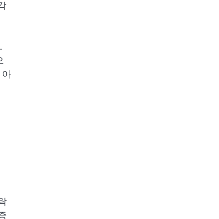
각
.
으
 아
락
증