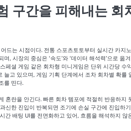
험 구간을 피해내는 회
 접어드는 시점이다. 전통 스포츠토토부터 실시간 카지
며, 시장의 중심은 ‘속도’와 ‘데이터 해석력’으로 옮
·스페셜 게임 같은 회차형 미니게임은 단위 시간당 수
 늘고 있으며, 게임 기획 단계에서 조차 회차별 확률 
조를 띤다.
게 혼란을 안긴다. 빠른 회차 템포에 적절히 반응하지 
 과신한 진입이 반복되면 조기에 손실 구간에 진입하기
시간 배팅 UI를 전면화하고 있어, 흐름을 해석하지 않