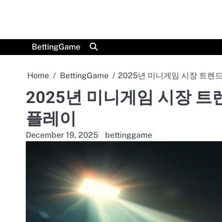
Skip
to
content
BettingGame
Home
BettingGame
2025년 미니게임 시장 트렌
2025년 미니게임 시장 
플레이
December 19, 2025
bettinggame