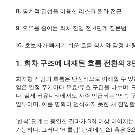
8.
통계적 간섭을 이용한 리스크 완화 접근
9.
오류를 줄이는 회차 진입 전 4단계 질문법
10.
초보자가 빠지기 쉬운 흐름 착시와 감정 배
1. 회차 구조에 내재된 흐름 전환의 3
회차형 게임의 흐름은 단선적으로 이해할 수 있는
임은 일정 주기마다 유효/무효 구간을 나누며, 구조
다. 실제 커뮤니티에서도 자주 언급되는 ‘연속 구간
일부이며, 이를 명확히 인식하지 못한 채 진입할
‘반복’ 단계는 동일한 결과가 3회 이상 이어지
가능하다. 그러나 ‘비틀림’ 단계에선 2:1 혹은 3