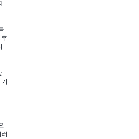
되
름
징후
리
할
 기
으
이러