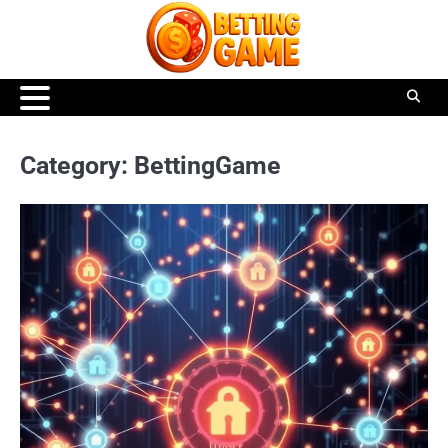
Skip
to
content
Category:
BettingGame