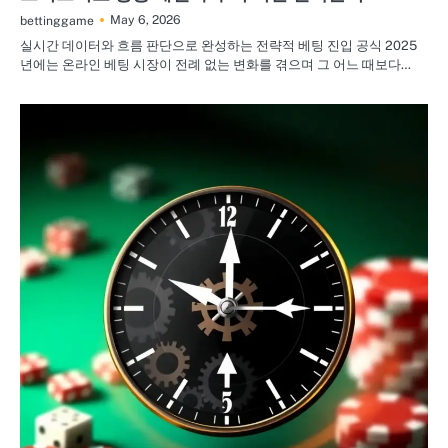
May 6, 2026
bettinggame
실시간 데이터와 흐름 판단으로 완성하는 전략적 베팅 진입 공식 2025
년에는 온라인 베팅 시장이 전례 없는 변화를 겪으며 그 어느 때보다…