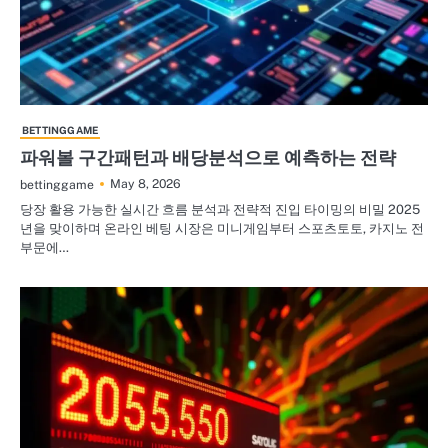
BETTINGGAME
파워볼 구간패턴과 배당분석으로 예측하는 전략
May 8, 2026
bettinggame
당장 활용 가능한 실시간 흐름 분석과 전략적 진입 타이밍의 비밀 2025
년을 맞이하며 온라인 베팅 시장은 미니게임부터 스포츠토토, 카지노 전
부문에…