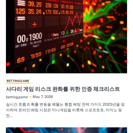
BETTINGGAME
사다리 게임 리스크 완화를 위한 인증 체크리스트
May 7, 2026
bettinggame
실시간 흐름과 확률 변동을 꿰뚫는 통합 베팅 전략 가이드 2025년을 맞
이하며 온라인 배팅 시장은 미니게임을 비롯해 스포츠토토, 카지노 등
전…