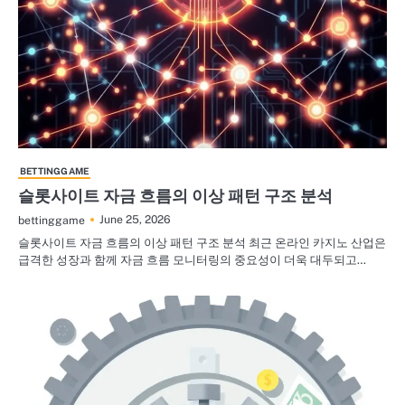
BETTINGGAME
슬롯사이트 자금 흐름의 이상 패턴 구조 분석
June 25, 2026
bettinggame
슬롯사이트 자금 흐름의 이상 패턴 구조 분석 최근 온라인 카지노 산업은
급격한 성장과 함께 자금 흐름 모니터링의 중요성이 더욱 대두되고…