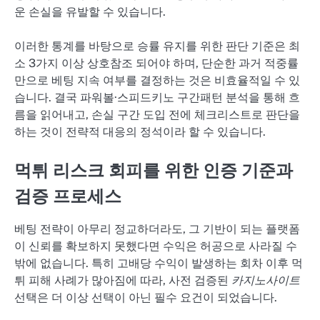
운 손실을 유발할 수 있습니다.
이러한 통계를 바탕으로 승률 유지를 위한 판단 기준은 최
소 3가지 이상 상호참조 되어야 하며, 단순한 과거 적중률
만으로 베팅 지속 여부를 결정하는 것은 비효율적일 수 있
습니다. 결국 파워볼·스피드키노 구간패턴 분석을 통해 흐
름을 읽어내고, 손실 구간 도입 전에 체크리스트로 판단을
하는 것이 전략적 대응의 정석이라 할 수 있습니다.
먹튀 리스크 회피를 위한 인증 기준과
검증 프로세스
베팅 전략이 아무리 정교하더라도, 그 기반이 되는 플랫폼
이 신뢰를 확보하지 못했다면 수익은 허공으로 사라질 수
밖에 없습니다. 특히 고배당 수익이 발생하는 회차 이후 먹
튀 피해 사례가 많아짐에 따라, 사전 검증된
카지노사이트
선택은 더 이상 선택이 아닌 필수 요건이 되었습니다.