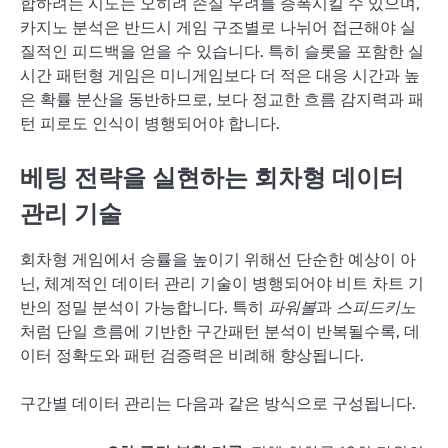
합하려는 시도는 오히려 손실 우려를 증폭시킬 수 있으며,
카지노 분석은 반드시 게임 구조별로 나뉘어 접근해야 실
질적인 피드백을 얻을 수 있습니다. 특히 슬롯을 포함한 실
시간 패턴형 게임은 미니게임보다 더 적은 대응 시간과 높
은 확률 분산을 동반하므로, 보다 정교한 흐름 감지력과 패
턴 피로도 인식이 병행되어야 합니다.
베팅 전략을 실현하는 회차형 데이터
관리 기술
회차형 게임에서 승률을 높이기 위해선 단순한 예상이 아
닌, 체계적인 데이터 관리 기술이 병행되어야 비트 차트 기
반의 정밀 분석이 가능합니다. 특히
파워볼
과
스피드키노
처럼 단일 흐름에 기반한 구간패턴 분석이 반복될수록, 데
이터 정확도와 패턴 검증력은 비례해 향상됩니다.
구간별 데이터 관리는 다음과 같은 방식으로 구성됩니다.