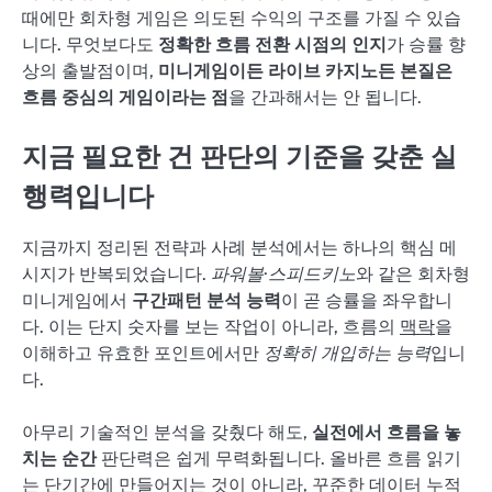
때에만 회차형 게임은 의도된 수익의 구조를 가질 수 있습
니다. 무엇보다도
정확한 흐름 전환 시점의 인지
가 승률 향
상의 출발점이며,
미니게임이든 라이브 카지노든 본질은
흐름 중심의 게임이라는 점
을 간과해서는 안 됩니다.
지금 필요한 건 판단의 기준을 갖춘 실
행력입니다
지금까지 정리된 전략과 사례 분석에서는 하나의 핵심 메
시지가 반복되었습니다.
파워볼
·
스피드키노
와 같은 회차형
미니게임에서
구간패턴 분석 능력
이 곧 승률을 좌우합니
다. 이는 단지 숫자를 보는 작업이 아니라, 흐름의
맥락
을
이해하고 유효한 포인트에서만
정확히 개입하는 능력
입니
다.
아무리 기술적인 분석을 갖췄다 해도,
실전에서 흐름을 놓
치는 순간
판단력은 쉽게 무력화됩니다. 올바른 흐름 읽기
는 단기간에 만들어지는 것이 아니라, 꾸준한 데이터 누적