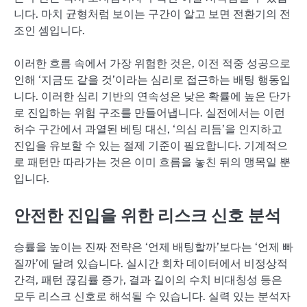
니다. 마치 균형처럼 보이는 구간이 알고 보면 전환기의 전
조인 셈입니다.
이러한 흐름 속에서 가장 위험한 것은, 이전 적중 성공으로
인해 ‘지금도 같을 것’이라는 심리로 접근하는 배팅 행동입
니다. 이러한 심리 기반의 연속성은 낮은 확률에 높은 단가
로 진입하는 위험 구조를 만들어냅니다. 실전에서는 이런
허수 구간에서 과열된 베팅 대신, ‘의심 리듬’을 인지하고
진입을 유보할 수 있는 절제 기준이 필요합니다. 기계적으
로 패턴만 따라가는 것은 이미 흐름을 놓친 뒤의 맹목일 뿐
입니다.
안전한 진입을 위한 리스크 신호 분석
승률을 높이는 진짜 전략은 ‘언제 배팅할까’보다는 ‘언제 빠
질까’에 달려 있습니다. 실시간 회차 데이터에서 비정상적
간격, 패턴 끊김률 증가, 결과 길이의 수치 비대칭성 등은
모두 리스크 신호로 해석될 수 있습니다. 실력 있는 분석자