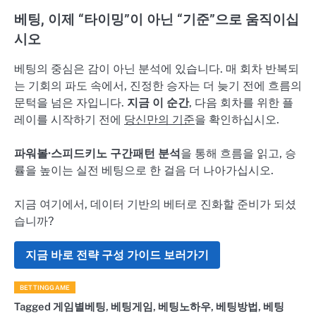
베팅, 이제 “타이밍”이 아닌 “기준”으로 움직이십
시오
베팅의 중심은 감이 아닌 분석에 있습니다. 매 회차 반복되
는 기회의 파도 속에서, 진정한 승자는 더 늦기 전에 흐름의
문턱을 넘은 자입니다.
지금 이 순간
, 다음 회차를 위한 플
레이를 시작하기 전에
당신만의 기준
을 확인하십시오.
파워볼·스피드키노 구간패턴 분석
을 통해 흐름을 읽고, 승
률을 높이는 실전 베팅으로 한 걸음 더 나아가십시오.
지금 여기에서, 데이터 기반의 베터로 진화할 준비가 되셨
습니까?
지금 바로 전략 구성 가이드 보러가기
BETTINGGAME
Tagged
게임별베팅
,
베팅게임
,
베팅노하우
,
베팅방법
,
베팅