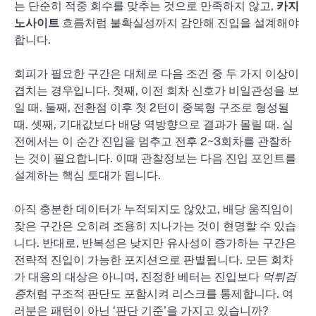
는 단순히 적중 회수를 맞추는 것으로 만족하지 않고,
카지
노사이트
흐름처럼 불확실성까지 감안해 진입을 설계해야
합니다.
회피가 필요한 구간은 대체로 다음 조건 중 두 가지 이상이
겹치는 경우입니다. 첫째, 이전 회차 신호가 비일관성을 보
일 때. 둘째, 전환점 이후 첫 2턴이 중복형 구조로 형성될
때. 셋째, 기대값보다 배당 역방향으로 결과가 몰릴 때. 실
전에서는 이 순간 진입을 멈추고 전후 2~3회차를 관찰하
는 것이 필요합니다. 이때 관찰정보는 다음 진입 포인트를
설계하는 핵심 토대가 됩니다.
아직 충분한 데이터가 누적되지도 않았고, 배당 움직임이
잦은 구간은 오히려 조용히 지나가는 것이 현명할 수 있습
니다. 반대로, 반복성은 낮지만 유사성이 증가하는 구간은
전략적 진입이 가능한 포지션으로 판별됩니다. 모든 회차
가 대응의 대상은 아니며, 진정한 베터는 진입보다
먹튀검
증
처럼 구조적 판단도 포함시켜 리스크를 통제합니다. 여
러분은 패턴이 아닌 ‘판단 기준’을 가지고 있습니까?