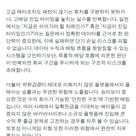
고급 베터조차도 패턴이 끊기는 회차를 구분하지 못하거
나, 고배당 진입 타이밍을 놓치는 실수를 반복합니다. 실전
에서는 ‘지금은 쉬어가야 할 차례인가?’ 혹은 ‘지금이 진입
타이밍인가?’라는 질문에서 정확한 데이터를 근거로 한 판
단력이 중요한데, 이에 실패하면 단기 손실 리스크를 피할
수 없습니다. 데이터 누적과 베팅 흐름을 뒷받침할 수 있는
시스템을 고민하기보단, 즉흥적 배당 흐름에 의존한 판단
이 반복되면 회피 구간을 무시하게 되는 구조적 리스크를
초래합니다.
더불어
먹튀검증
이 제대로 이뤄지지 않은 플랫폼에서의 플
레이는 승률과는 무관한 위험에 노출됩니다. 승리보다 중
요한 것은 수익 회수가 가능한 ‘안전한 구조’에 기반한 베팅
입니다. 여러 사례에서 일확천금을 기대하는 베터들이 검
증되지 않은
바카라사이트
나 소규모 플랫폼에 진입해 큰
수익 후 출금 문제로 고전하는 경우를 자주 볼 수 있습니다.
토토성 미니게임 지형 또한 이러한 위험에서 완전히 자유
롭지는 않습니다.