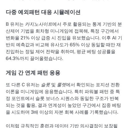
다중 예외패턴 대응 시뮬레이션
B 유저는
카지노사이트
에서 주로 활용되는 통계 기반의 분
산제어 기법을 회차형 미니게임에 접목해, 특정 구간에서
변화율 21% 이상 급증 시 진입을 유보했습니다. 이후 AI 기
반의 예측값과 비교해 유사도가 65% 이상 동일할 때만 재
진입하는 정밀 제어 전략을 취하며, 평균 베팅 성공률을
64.3%까지 끌어올렸습니다.
게임 간 연계 패턴 응용
또 다른 C 유저는
슬롯
및
룰렛
에서 확인되는 포지션 전환
이론을 미니게임에 응용했습니다. 특히 파워볼 패턴 중 특
정 포인트에서 슬롯 보너스 시퀀스와 동일한 구조가 반복
되는 것을 활용, 결과 연계성이 높았던 구간에서 집중 베팅
을 시도하며 3배 이상의 자본 회복 사례를 기록했습니다.
이처럼 규칙적인 훈련과 데이터 기반 의사결정이 보장될