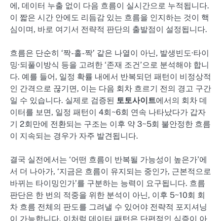
에, 데이터 누출 없이 다음 흐름이 실시간으로 누적됩니다.
이 짧은 시간 안에도 리듬감 있는 흐름을 인지하는 것이 핵
심이며, 바로 여기서 전략적 판단의 출발점이 설정됩니다.
흐름은 단순히 ‘짝-홀-짝’ 같은 나열이 아닌, 발생빈도·타이
밍·되풀이방식 등을 고려한 ‘존재 조건’으로 분석해야 합니
다. 예를 들어, 일정 확률 내에서 반복되던 패턴이 비정상적
인 간격으로 끊기면, 이는 다음 회차 흐르기 전의 경고 구간
일 수 있습니다. 실제로 검증된
토토사이트
에서의 회차 데
이터를 보면, 일정 패턴이 4회~6회 연속 나타났다가 갑자
기 2회만에 전환되는 구조는 이후 약 3~5회 불안정한 흐름
이 지속되는 경우가 자주 발견됩니다.
결국 실전에서는 ‘어떤 흐름이 반복될 가능성이 높은가’에
서 더 나아가, ‘지금은 흐름이 유지되는 중인가, 근본적으로
바뀌는 타이밍인가’를 구분하는 능력이 요구됩니다. 흐름
판단은 한 번의 적중을 위한 분석이 아닌, 이후 5~10회 회
차 흐름 전체의 판도를 그려낼 수 있어야 전략적 포지셔닝
이 가능합니다. 이처럼 데이터 패턴은 단편적인 심증이 아