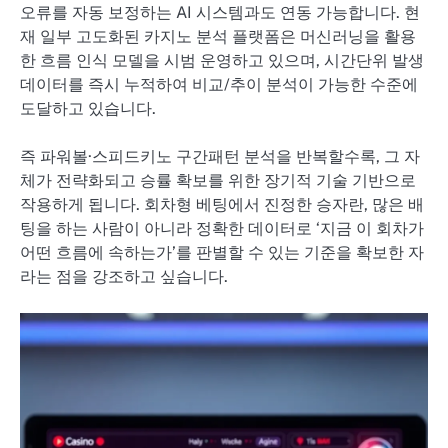
오류를 자동 보정하는 AI 시스템과도 연동 가능합니다. 현
재 일부 고도화된 카지노 분석 플랫폼은 머신러닝을 활용
한 흐름 인식 모델을 시범 운영하고 있으며, 시간단위 발생
데이터를 즉시 누적하여 비교/추이 분석이 가능한 수준에
도달하고 있습니다.
즉 파워볼·스피드키노 구간패턴 분석을 반복할수록, 그 자
체가 전략화되고 승률 확보를 위한 장기적 기술 기반으로
작용하게 됩니다. 회차형 베팅에서 진정한 승자란, 많은 배
팅을 하는 사람이 아니라 정확한 데이터로 ‘지금 이 회차가
어떤 흐름에 속하는가’를 판별할 수 있는 기준을 확보한 자
라는 점을 강조하고 싶습니다.