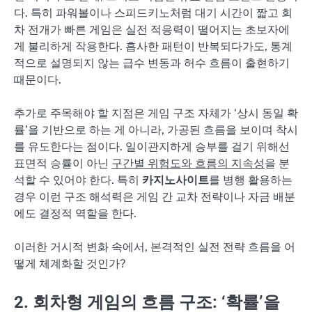
다. 특히 파워볼이나 스피드키노처럼 대기 시간이 짧고 회
차 전개가 빠른 게임은 실전 적응력이 떨어지는 초보자에
게 불리하게 작용한다. 흡사한 패턴이 반복되다가도, 통계
적으로 설명되지 않는 급수 변동과 허수 흐름이 출현하기
때문이다.
추가로 주목해야 할 지점은 게임 구조 자체가 ‘상시 동일 확
률’을 기반으로 하는 게 아니라, 가공된 흐름을 보이며 착시
를 유도한다는 점이다. 일이관지하게 승부를 걸기 위해선
표면적 승률이 아닌
구간별 위험도와 흐름의 지속성
을 분
석할 수 있어야 한다. 특히
카지노사이트
를 병행 활용하는
경우 이런 구조 해석력은 게임 간 교차 전략이나 자금 배분
에도 결정적 역할을 한다.
이러한 거시적 변화 속에서, 본격적인 실전 전략 흐름을 어
떻게 체계화할 것인가?
2. 회차형 게임의 흐름 구조: ‘확률’을