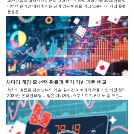
회차 흐름과 실시간 데이터로 완성하는 전략적 베팅 기술 2025년을 맞
이하여 온라인 베팅 환경은 전례 없는 변화를 겪고 있습니다. 게임 플랫
폼들은…
사다리 게임 줄 선택 확률과 후기 기반 패턴 비교
회차와 흐름을 읽는 승부의 기술: 실시간 데이터와 확률 기반 베팅 전략
2025년 온라인 베팅 시장은 미니게임, 스포츠토토, 카지노 등 모든…