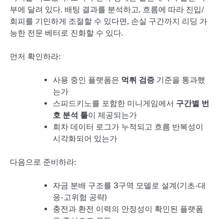
부에 달려 있다. 배팅 결과를 분석하고, 흐름에 따라 진입/
회피를 기민하게 조절할 수 있다면, 손실 구간까지 리딩 가
능한 전문 베터로 진화할 수 있다.
먼저 확인하라:
사용 중인 플랫폼은
먹튀 검증
기준을 통과했
는가
스피드키노를 포함한 미니게임에서
구간별 번
호 분석 툴
이 제공되는가
회차 데이터 로그가 누적되고 흐름 반복성이
시각화되어 있는가
다음으로 준비하라:
자금 분배 구조를 3구역 모델로 설계(기초-대
응-고위험 공략)
충전과 환전 이력의 안정성이 확인된 플랫폼