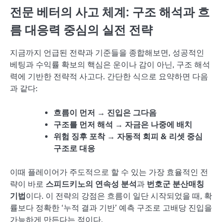
전문 베터의 사고 체계: 구조 해석과 흐
름 대응력 중심의 실전 전략
지금까지 언급된 전략과 기준들을 종합해보면, 성공적인
베팅과 수익률 확보의 핵심은 운이나 감이 아닌, 구조 해석
력에 기반한 전략적 사고다. 간단한 식으로 요약하면 다음
과 같다:
흐름이 먼저 → 진입은 그다음
구조를 먼저 해석 → 자금은 나중에 배치
위험 징후 포착 → 자동적 회피 & 리셋 중심
구조로 대응
이때 플레이어가 주도적으로 할 수 있는 가장 효율적인 전
략이 바로
스피드키노의 연속성 분석
과
번호군 분산매칭
기법
이다. 이 전략의 강점은 흐름이 일단 시작되었을 때, 확
률보다 정확한 ‘누적 결과 기반’ 예측 구조로 고배당 진입을
가능하게 만든다는 점이다.