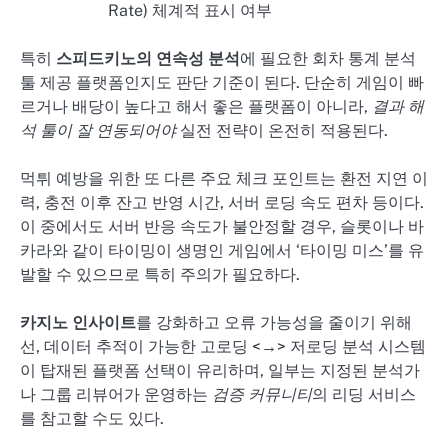
Rate) 체계적 표시 여부
특히
스피드키노의 연속성 분석
에 필요한 회차 통계 분석
툴 제공 플랫폼인지도 판단 기준이 된다. 단순히 게임이 빠
르거나 배당이 높다고 해서 좋은 플랫폼이 아니라,
결과 해
석 툴이 잘 연동되어야
실전 전략이 온전히 적용된다.
먹튀 예방을 위한 또 다른 주요 체크 포인트는 환전 지연 이
력, 충전 이후 잔고 반영 시간, 서버 로딩 속도 편차 등이다.
이 중에서도 서버 반응 속도가 불안정할 경우, 슬롯이나 바
카라와 같이 타이밍이 생명인 게임에서 ‘타이밍 미스’를 유
발할 수 있으므로 특히 주의가 필요하다.
카지노 인사이트
를 강화하고 오류 가능성을 줄이기 위해
선, 데이터 추적이 가능한 고로딩 <→> 저로딩 분석 시스템
이 탑재된 플랫폼 선택이 유리하며, 일부는 지정된 분석가
나 그룹 리뷰어가 운영하는
검증 커뮤니티
의 리딩 서비스
를 참고할 수도 있다.