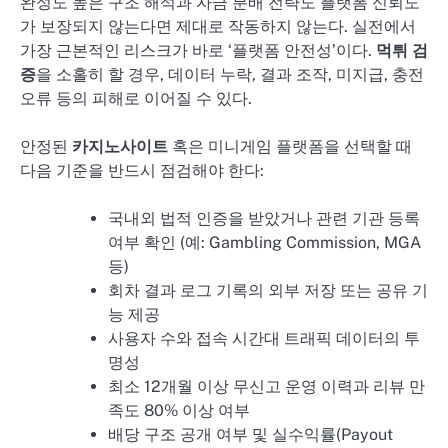
완성도 높은 구조 해석과 자금 분배 전략도 플랫폼 신뢰도
가 보장되지 않는다면 제대로 작동하지 않는다. 실전에서
가장 근본적인 리스크가 바로 ‘플랫폼 안전성’이다.
먹튀 검
증
을 소홀히 할 경우, 데이터 누락, 결과 조작, 미지급, 충전
오류 등의 피해로 이어질 수 있다.
안정된
카지노사이트
혹은 미니게임 플랫폼을 선택할 때
다음 기준을 반드시 점검해야 한다:
국내외 법적 인증을 받았거나 관련 기관 등록
여부 확인 (예: Gambling Commission, MGA
등)
회차 결과 로그 기록의 외부 저장 또는 공유 기
능 제공
사용자 수와 접속 시간대 트래픽 데이터의 투
명성
최소 12개월 이상 무신고 운영 이력과 리뷰 만
족도 80% 이상 여부
배당 구조 공개 여부 및 실수익률(Payout