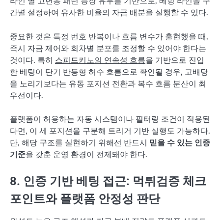
라인 별 고변동 패턴 등장 유무를 기반으로, 베팅 라인을 구
간별 설정하여 유사한 비율의 자금 배분을 실행할 수 있다.
중요한 것은 특정 번호 반복이나 흐름 변수가 출현했을 때,
즉시 자금 제어와 회차별 분포를 조정할 수 있어야 한다는
것이다. 특히
스피드키노의 연속성 흐름
을 기반으로 진입
한 베팅이 단기 반등형 허수 흐름으로 확인될 경우, 고배당
을 노리기보다는 유동 포지션 전환과 복수 흐름 분산이 최
우선이다.
플랫폼이 허용하는 자동 시스템이나 필터링 조건이 적용된
다면, 이 세 포지션을 구분해 트리거 기반 실행도 가능하다.
단, 해당 구조를 실현하기 위해선 반드시
믿을 수 있는 인증
기준
을 갖춘 운영 환경이 전제돼야 한다.
8. 인증 기반 베팅 접근: 먹튀검증 체크
포인트와 플랫폼 안정성 판단