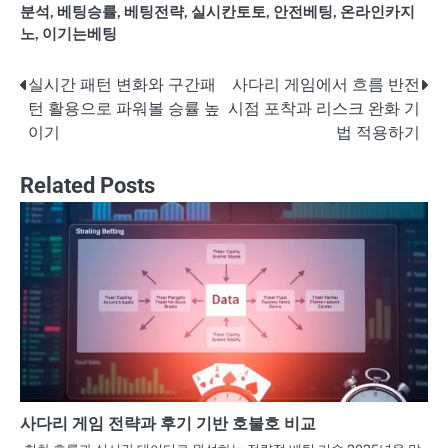
분석
,
베팅승률
,
베팅전략
,
실시칸토토
,
안전베팅
,
온라인카지
노
,
이기는베팅
실시간 패턴 변화와 구간패
사다리 게임에서 흐름 반전
Post
턴 활용으로 파워볼 승률 높
시점 포착과 리스크 완화 기
navigation
이기
법 적용하기
Related Posts
사다리 게임 전략과 후기 기반 호불호 비교