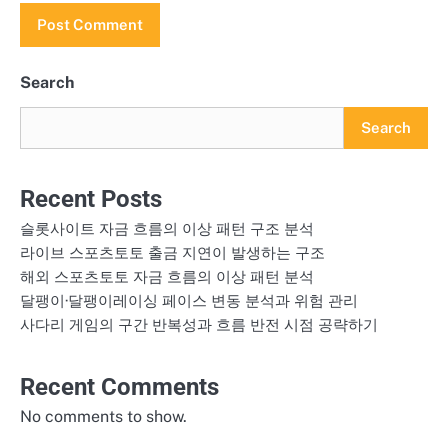
Search
Search
Recent Posts
슬롯사이트 자금 흐름의 이상 패턴 구조 분석
라이브 스포츠토토 출금 지연이 발생하는 구조
해외 스포츠토토 자금 흐름의 이상 패턴 분석
달팽이·달팽이레이싱 페이스 변동 분석과 위험 관리
사다리 게임의 구간 반복성과 흐름 반전 시점 공략하기
Recent Comments
No comments to show.