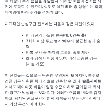
적 베팅이 추가 손실을 유발한다. 이러한 흐름의 전조는 사
전에 포착할 수 있으며, 실제로 실전 베터 중 상당수는 회피
타이밍에 따라 수익률 격차가 크다.
대표적인 손실구간 전조에는 다음과 같은 패턴이 있다:
한 패턴의 과도한 반복(예: 8연속 홀)
3회차 이상 주요 컬러/배수의 불균형 결과 출
력
반복 구간 중 마지막 흐름의 속도 저하
초과 당첨자 비중이 30% 이상 급증한 경우
(사설 기준)
이 신호들은 겉으로는 단순한 우연처럼 보이지만, 복수로
겹칠 경우 명확한 회피 신호로 간주할 수 있다.
슬롯사이트
에서도 페이아웃 비율이 일정 수준 이하로 떨어질 때 유사
한 경고가 발생하는 것과 같다. 이러한 흐름의 변화를 감지
하고, 탐지된 손실구간의 회피 계획을 세우는 것이 전략에
서 가장 우선되어야 한다.