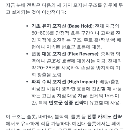
자금 분배 전략은 다음의 세 가지 포지션 구조를 염두에 두
고 설계되는 것이 이상적이다:
기초 유지 포지션 (Base Hold)
: 전체 자금의
50~60%를 안정적 흐름 구간이나 고확률 진
입 지점에 소진하는 구조. 주로 홀/짝 반복 패
턴이나 지속된 번호군 흐름에 대응.
변동 대응 포지션 (Flex Reverse)
: 중위험 영
역이나
혼조세 흐름
에 대응하는 자금. 전체의
약 20~25%를 사용하여 손실을 방지하며 기
회 창출을 노림.
파괴 수익 포지션 (High Impact)
: 배당/출현
비공진 시점이 명확한 흐름에 진입할 때 사용
하는 고빈동 지점 대응 자금. 전체의 15% 미
만, 특히
번호군 집중 전략
이 유효할 때 사용.
이 구조는 슬롯, 바카라, 블랙잭, 룰렛 등
전통 카지노 전략
에서도 유사하게 적용 가능하다. 예컨대 슬롯에서는 페이