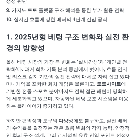
정성 판단
9.
카지노·토토 플랫폼 구조 해석을 통한 부가 활용 전략
10.
실시간 흐름에 강한 베터의 4단계 진입 공식
1. 2025년형 베팅 구조 변화와 실전 환
경의 방향성
올해 베팅 시장의 가장 큰 변화는 ‘실시간성’과 ‘개인별 전
략화’다. 과거 회차 기록 분석 중심에서 벗어나, 흐름 인지
및 리스크 감지 기반의 실전 전략이 대세로 자리 잡고 있다.
미니게임을 포함한 회차 게임은 물론이고,
토토사이트
에
기반한 전통 스포츠 분야마저도 전략 접근 패턴이 명확하
게 세분화되고 있으며, 자동화된 베팅 보조 시스템을 이용
하는 플레이어가 증가하고 있다.
하지만 편의성과 도구의 다양성에도 불구하고, 실전 베터
의 수익률을 결정짓는 것은 흐름 변화의 감지 능력, 안정적
인 회피 구조 설계, 그리고 시점별 유효 진입 포인트 선정이