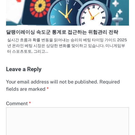
달팽이레이싱 속도군 통계로 접근하는 위험관리 전략
실시간 흐름과 확률 변동을 읽어내는 승리의 베팅 타이밍 가이드 2025
년 온라인 베팅 시장은 상당한 변화를 맞이하고 있습니다. 미니게임부
터 스포츠토토, 그리고…
Leave a Reply
Your email address will not be published.
Required
fields are marked
*
Comment
*