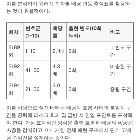
이를 분석하기 위해선 회차별 배당 변동 추적표를 활용하
는 것이 효율적이다.
번호군
배당
출현 빈도(10회
회차
비고
(1~10)
률
누적)
2189
고빈도 구
1~10
2.1배
8회
회
간
2192
4.3
미출현 구
41~50
0회
회
배
간
2194
3.0
21~30
3회
중립 구간
회
배
이를 바탕으로 실전 베터는
배당과 흐름 사이의 불일치 구
간
을 공략해 리스크 회피 및 급변 시 진입 포인트를 포착해
야 한다. 가장 효과적인 방식은 출현 흐름과 배당의
비공진
시점
을 감지하고, 미니게임 전체 패턴 구조에서 단기 고배
당 수익전을 설계하는 것이다.