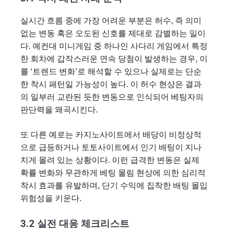
실시간 흐름 중에 가장 어려운 부분은 허수, 즉 의미
없는 변동 혹은 오도된 신호를 제대로 감별하는 일이
다. 예컨대 미니게임 중 하나인 사다리 게임에서 특정
한 회차에 갑작스러운 연속 당첨이 발생하는 경우, 이
를 ‘트렌드 변화’로 해석할 수 있으나 실제로는 단순
한 착시 패턴일 가능성이 높다. 이 허수 현상은 결과
의 일부러 교란된 듯한 변동으로 인식되어 베팅자의
판단력을 왜곡시킨다.
또 다른 예로는 카지노사이트에서 배당이 비정상적
으로 급등하거나 토토사이트에서 인기 배팅이 지나
치게 몰려 있는 상황이다. 이런 급격한 변동은 실제
확률 변화와 무관하게 베팅 몰림 현상에 의한 심리적
착시 효과를 유발하며, 단기 수익에 집착한 배팅 몰입
위험성을 키운다.
3.2 실전 대응 체크리스트