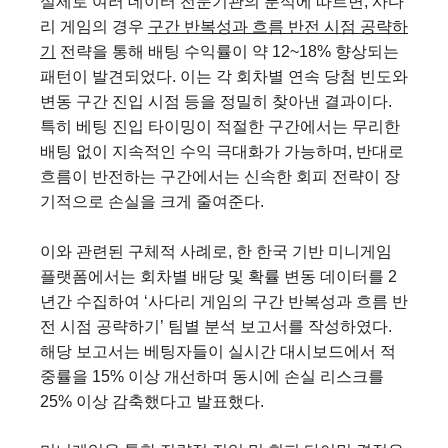
실제로 여러 데이터 전문기관의 분석에 따르면, 사다
리 게임의 경우
구간 반복성과 흐름 반전 시점 공략하
기
전략을 통해 배팅 수익률이 약 12~18% 향상되는
패턴이 발견되었다. 이는 각 회차별 연속 당첨 빈도와
변동 구간 진입 시점 등을 정밀히 찾아낸 결과이다.
특히 베팅 진입 타이밍이 적절한 구간에서는 무리한
배팅 없이 지속적인 수익 극대화가 가능하며, 반대로
흐름이 반전하는 구간에서는 신속한 회피 전략이 장
기적으로 손실을 크게 줄여준다.
이와 관련된 구체적 사례로, 한 한국 기반 미니게임
플랫폼에서는 회차별 배당 및 확률 변동 데이터를 2
년간 수집하여 ‘사다리 게임의 구간 반복성과 흐름 반
전 시점 공략하기’ 팀별 분석 보고서를 작성하였다.
해당 보고서는 베팅자들이 실시간 대시보드에서 적
중률을 15% 이상 개선하며 동시에 손실 리스크를
25% 이상 감축했다고 발표했다.