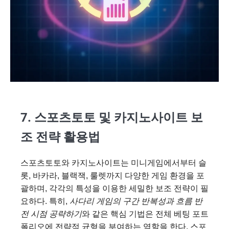
7. 스포츠토토 및 카지노사이트 보
조 전략 활용법
스포츠토토와 카지노사이트는 미니게임에서부터 슬
롯, 바카라, 블랙잭, 룰렛까지 다양한 게임 환경을 포
괄하며, 각각의 특성을 이용한 세밀한 보조 전략이 필
요하다. 특히,
사다리 게임의 구간 반복성과 흐름 반
전 시점 공략하기
와 같은 핵심 기법은 전체 베팅 포트
폴리오에 전략적 균형을 부여하는 역할을 한다. 스포