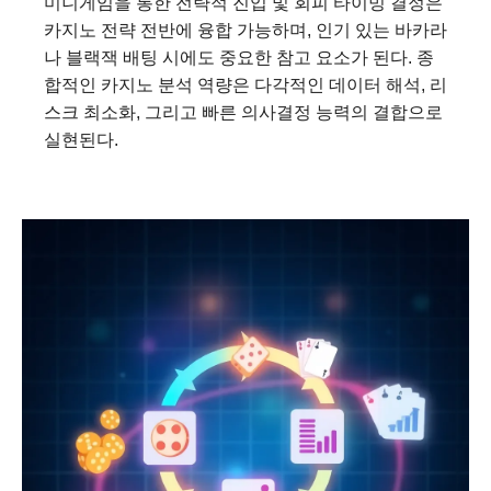
미니게임을 통한 전략적 진입 및 회피 타이밍 결정은
카지노 전략 전반에 융합 가능하며, 인기 있는 바카라
나 블랙잭 배팅 시에도 중요한 참고 요소가 된다. 종
합적인 카지노 분석 역량은 다각적인 데이터 해석, 리
스크 최소화, 그리고 빠른 의사결정 능력의 결합으로
실현된다.