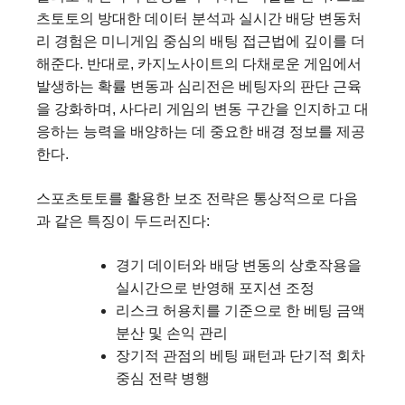
츠토토의 방대한 데이터 분석과 실시간 배당 변동처
리 경험은 미니게임 중심의 배팅 접근법에 깊이를 더
해준다. 반대로, 카지노사이트의 다채로운 게임에서
발생하는 확률 변동과 심리전은 베팅자의 판단 근육
을 강화하며, 사다리 게임의 변동 구간을 인지하고 대
응하는 능력을 배양하는 데 중요한 배경 정보를 제공
한다.
스포츠토토를 활용한 보조 전략은 통상적으로 다음
과 같은 특징이 두드러진다:
경기 데이터와 배당 변동의 상호작용을
실시간으로 반영해 포지션 조정
리스크 허용치를 기준으로 한 베팅 금액
분산 및 손익 관리
장기적 관점의 베팅 패턴과 단기적 회차
중심 전략 병행