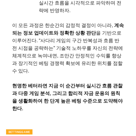
실시간 흐름을 시각적으로 파악하며 전
략에 반영하자.
이 모든 과정은 한순간의 감정적 결정이 아니라,
계속
되는 정보 업데이트와 정확한 상황 판단
을 기반으로
이루어진다. “사다리 게임의 구간 반복성과 흐름 반
전 시점을 공략하는” 기술적 노하우를 자신의 전략에
체계적으로 녹여내면, 조만간 안정적인 수익률 향상
과 장기적인 베팅 경쟁력 확보에 유리한 위치를 점할
수 있다.
현명한 베터라면 지금 이 순간부터 실시간 흐름 관찰
과 다중 게임 분석, 그리고 합리적 자금 운용의 원칙
을 생활화하여 한 단계 높은 베팅 수준으로 도약해야
한다.
BETTINGGAME