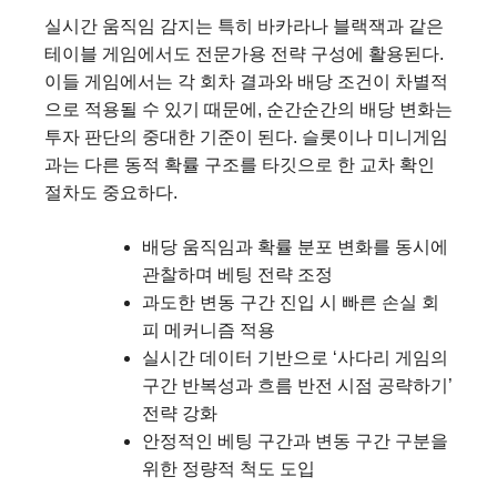
실시간 움직임 감지는 특히 바카라나 블랙잭과 같은
테이블 게임에서도 전문가용 전략 구성에 활용된다.
이들 게임에서는 각 회차 결과와 배당 조건이 차별적
으로 적용될 수 있기 때문에, 순간순간의 배당 변화는
투자 판단의 중대한 기준이 된다. 슬롯이나 미니게임
과는 다른 동적 확률 구조를 타깃으로 한 교차 확인
절차도 중요하다.
배당 움직임과 확률 분포 변화를 동시에
관찰하며 베팅 전략 조정
과도한 변동 구간 진입 시 빠른 손실 회
피 메커니즘 적용
실시간 데이터 기반으로 ‘사다리 게임의
구간 반복성과 흐름 반전 시점 공략하기’
전략 강화
안정적인 베팅 구간과 변동 구간 구분을
위한 정량적 척도 도입