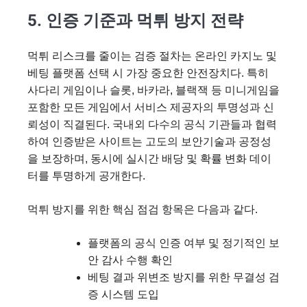
5. 인증 기준과 먹튀 방지 전략
먹튀 리스크를 줄이는 검증 절차는 온라인 카지노 및
베팅 플랫폼 선택 시 가장 중요한 안전장치다. 특히
사다리 게임이나 슬롯, 바카라, 블랙잭 등 미니게임을
포함한 모든 게임에서 서비스 제공자의 투명성과 신
뢰성이 직결된다. 국내외 다수의 공식 기관들과 협력
하여 인증받은 사이트는 고도의 보안기술과 공정성
을 보장하며, 동시에 실시간 배당 및 확률 변화 데이
터를 투명하게 공개한다.
먹튀 방지를 위한 핵심 점검 항목은 다음과 같다.
플랫폼의 공식 인증 여부 및 정기적인 보
안 감사 수행 확인
베팅 결과 위변조 방지를 위한 무결성 검
증 시스템 도입