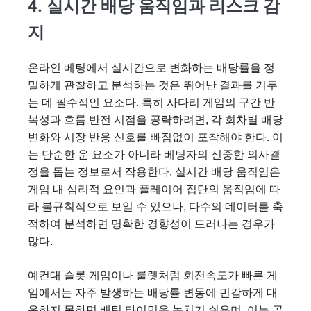
4. 실시간 배당 움직임과 리스크 감
지
온라인 베팅에서 실시간으로 변화하는 배당률을 정
밀하게 관찰하고 분석하는 것은 뛰어난 결과를 거두
는 데 필수적인 요소다. 특히 사다리 게임의 구간 반
복성과 흐름 반전 시점을 공략하려면, 각 회차별 배당
변화와 시장 반응 신호를 빠짐없이 포착해야 한다. 이
는 단순한 운 요소가 아니라 베팅자의 신중한 의사결
정을 돕는 정보로서 작용한다. 실시간 배당 움직임은
게임 내 심리적 요인과 플레이어 집단의 움직임에 따
라 불규칙적으로 보일 수 있으나, 다수의 데이터를 축
적하여 분석하면 명확한 경향성이 드러나는 경우가
많다.
예컨대 슬롯 게임이나 룰렛처럼 회전속도가 빠른 게
임에서는 자주 발생하는 배당률 변동에 민감하게 대
응하지 못하면 배팅 타이밍을 놓치기 쉬우며, 이는 곧