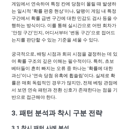
게임에서 연속하여 특정 칸에 당첨이 몰릴 때 발생하
는 일시적 ‘확률 편중 현상’이나, 달팽이 게임 내 특정
구간에서 확률 급변 구간에 대한 민감도 검사 등을 수
행하는 방식이다. 이를 통해 실시간으로 어떤 회차가
‘안정 구간’인지, 어디서부터 ‘변동 구간’으로 접어드
는지를 판단할 수 있는 기준을 세울 수 있다.
궁극적으로, 배팅 시점과 회피 시점을 결정하는 데 있
어 확률 구조의 깊은 이해는 필수적이다. 특히, 초보
베터들이 흔히 빠지는 오류 중 하나는 ‘확률에 대한
과신’이나 ‘연속 당첨 유혹에 휩쓸림’이다. 실제로 확
률은 매회 독립적인 경우가 많지만, 전체 베팅 관점에
서 보면 연속 패턴과 전환 신호가 존재한다는 점을 기
반으로 접근해야 한다.
3. 패턴 분석과 착시 구분 전략
3.1 착시 패턴 사례 분석