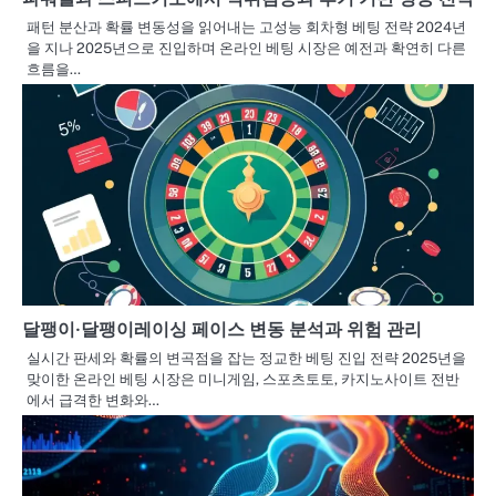
패턴 분산과 확률 변동성을 읽어내는 고성능 회차형 베팅 전략 2024년
을 지나 2025년으로 진입하며 온라인 베팅 시장은 예전과 확연히 다른
흐름을…
달팽이·달팽이레이싱 페이스 변동 분석과 위험 관리
실시간 판세와 확률의 변곡점을 잡는 정교한 베팅 진입 전략 2025년을
맞이한 온라인 베팅 시장은 미니게임, 스포츠토토, 카지노사이트 전반
에서 급격한 변화와…