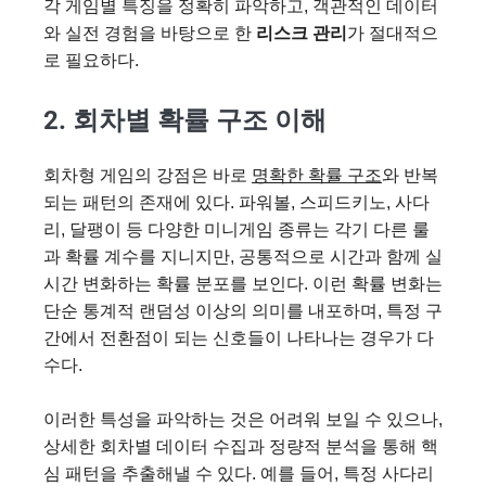
각 게임별 특징을 정확히 파악하고, 객관적인 데이터
와 실전 경험을 바탕으로 한
리스크 관리
가 절대적으
로 필요하다.
2. 회차별 확률 구조 이해
회차형 게임의 강점은 바로
명확한 확률 구조
와 반복
되는 패턴의 존재에 있다. 파워볼, 스피드키노, 사다
리, 달팽이 등 다양한 미니게임 종류는 각기 다른 룰
과 확률 계수를 지니지만, 공통적으로 시간과 함께 실
시간 변화하는 확률 분포를 보인다. 이런 확률 변화는
단순 통계적 랜덤성 이상의 의미를 내포하며, 특정 구
간에서 전환점이 되는 신호들이 나타나는 경우가 다
수다.
이러한 특성을 파악하는 것은 어려워 보일 수 있으나,
상세한 회차별 데이터 수집과 정량적 분석을 통해 핵
심 패턴을 추출해낼 수 있다. 예를 들어, 특정 사다리