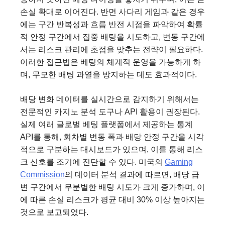
손실 확대로 이어진다. 반면 사다리 게임과 같은 경우
에는 구간 반복성과 흐름 반전 시점을 파악하여 확률
적 안정 구간에서 집중 배팅을 시도하고, 변동 구간에
서는 리스크 관리에 초점을 맞추는 전략이 필요하다.
이러한 접근법은 베팅의 체계적 운영을 가능하게 하
며, 무모한 배팅 과열을 방지하는 데도 효과적이다.
배당 변화 데이터를 실시간으로 감지하기 위해서는
전문적인 카지노 분석 도구나 API 활용이 권장된다.
실제 여러 글로벌 베팅 플랫폼에서 제공하는 통계
API를 통해, 회차별 변동 폭과 배당 안정 구간을 시각
적으로 구분하는 대시보드가 있으며, 이를 통해 리스
크 신호를 조기에 진단할 수 있다. 미국의
Gaming
Commission
의 데이터 분석 결과에 따르면, 배당 급
변 구간에서 무분별한 배팅 시도가 크게 증가하며, 이
에 따른 손실 리스크가 평균 대비 30% 이상 높아지는
것으로 보고되었다.