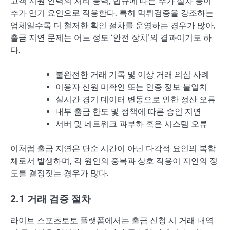
고객 지원 인력의 처리 능력, 법규에 따른 추가 절차 등이
추가 연기 요인으로 작용한다. 특히 먹튀검증을 강조하는
업체일수록 더 철저한 확인 절차를 운영하는 경우가 많아,
출금 지연 문제는 어느 정도 ‘안전 장치’의 결과이기도 하
다.
불완전한 거래 기록 및 이상 거래 의심 사례
이용자 신원 미확인 또는 인증 정보 불일치
실시간 경기 데이터 변동으로 인한 정산 오류
내부 출금 한도 및 정책에 따른 승인 지연
서버 및 네트워크 과부하 혹은 시스템 오류
이처럼 출금 지연은 단순 시간이 아닌 다각적 요인의 복합
체로서 발생하며, 각 원인의 중복과 상호 작용이 지연의 정
도를 결정짓는 경우가 많다.
2.1 거래 검증 절차
라이브 스포츠토토 플랫폼에서는 출금 신청 시 거래 내역