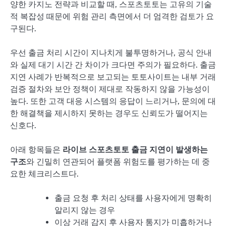
양한 카지노 전략과 비교할 때, 스포츠토토는 고유의 기술
적 복잡성 때문에 위험 관리 측면에서 더 엄격한 검토가 요
구된다.
우선 출금 처리 시간이 지나치게 불투명하거나, 공식 안내
와 실제 대기 시간 간 차이가 크다면 주의가 필요하다. 출금
지연 사례가 반복적으로 보고되는 토토사이트는 내부 거래
검증 절차와 보안 정책이 제대로 작동하지 않을 가능성이
높다. 또한 고객 대응 시스템의 응답이 느리거나, 문의에 대
한 해결책을 제시하지 못하는 경우도 신뢰도가 떨어지는
신호다.
아래 항목들은
라이브 스포츠토토 출금 지연이 발생하는
구조
와 긴밀히 연관되어 플랫폼 위험도를 평가하는 데 중
요한 체크리스트다.
출금 요청 후 처리 상태를 사용자에게 명확히
알리지 않는 경우
이상 거래 감지 후 사용자 통지가 미흡하거나