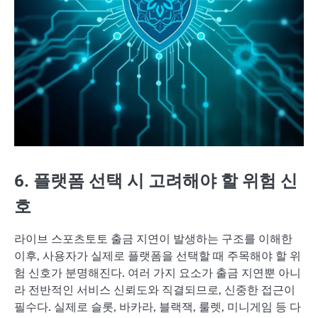
6. 플랫폼 선택 시 고려해야 할 위험 신
호
라이브 스포츠토토 출금 지연이 발생하는 구조를 이해한
이후, 사용자가 실제로 플랫폼을 선택할 때 주목해야 할 위
험 신호가 분명해진다. 여러 가지 요소가 출금 지연뿐 아니
라 전반적인 서비스 신뢰도와 직결되므로, 신중한 접근이
필수다. 실제로 슬롯, 바카라, 블랙잭, 룰렛, 미니게임 등 다