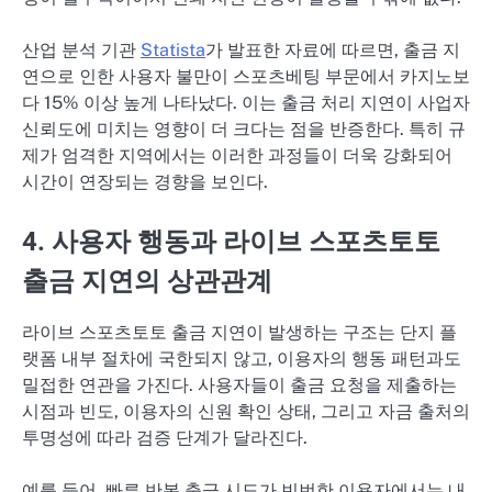
산업 분석 기관
Statista
가 발표한 자료에 따르면, 출금 지
연으로 인한 사용자 불만이 스포츠베팅 부문에서 카지노보
다 15% 이상 높게 나타났다. 이는 출금 처리 지연이 사업자
신뢰도에 미치는 영향이 더 크다는 점을 반증한다. 특히 규
제가 엄격한 지역에서는 이러한 과정들이 더욱 강화되어
시간이 연장되는 경향을 보인다.
4. 사용자 행동과 라이브 스포츠토토
출금 지연의 상관관계
라이브 스포츠토토 출금 지연이 발생하는 구조는 단지 플
랫폼 내부 절차에 국한되지 않고, 이용자의 행동 패턴과도
밀접한 연관을 가진다. 사용자들이 출금 요청을 제출하는
시점과 빈도, 이용자의 신원 확인 상태, 그리고 자금 출처의
투명성에 따라 검증 단계가 달라진다.
예를 들어, 빠른 반복 출금 시도가 빈번한 이용자에서는 내