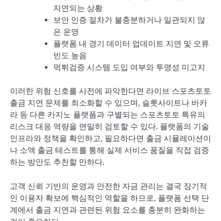
지연되는 상황
보안 인증 절차가 불충분하거나 일관되지 않
은 운영
플랫폼 내 경기 데이터 업데이트 지연 및 오류
빈도 높음
먹튀검증 시스템 도입 여부와 투명성 미고지
이러한 위험 신호를 사전에 파악한다면 라이브 스포츠토토
출금 지연 문제를 최소화할 수 있으며, 슬롯사이트나 바카
라 등 다른 카지노 플랫폼과 구별되는 스포츠토토 특유의
리스크 대응 역량을 면밀히 검토할 수 있다. 플랫폼의 기술
인프라와 정책을 확인하고, 필요하다면 출금 시뮬레이션이
나 소액 출금 테스트를 통해 실제 서비스 품질을 직접 검증
하는 방안도 추천할 만하다.
고객 신뢰 기반의 운영과 안전한 자금 관리는 결국 장기적
인 이용자 확보에 핵심적인 역할을 하므로, 플랫폼 선택 단
계에서 출금 지연과 관련된 위험 요소를 충분히 완화하는