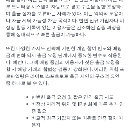
부 모니터링 시스템이 자동으로 경고 수준을 상향 조정하
며 출금 절차를 보류하는 사례가 있다. 이는 악의적 도용이
나 자금 세탁 가능성 차단 목적이다. 반면 신규 가입자나 비
정상 활동 기록이 없는 이용자들은 간소화된 검증 과정을
통해 상대적으로 빠른 출금이 가능하다.
또한 다양한 카지노 전략에 기반한 게임 참여 빈도와 배팅
금액 변화 역시 출금 요청 단계에서 중요한 변수로 작용한
다. 예컨대, 고액 배팅 중심의 이용자가 잦은 출금 요청을
할 시 해당 거래의 합법성 검증이 강화된다. 이러한 위험 프
로파일링은 라이브 스포츠토토 출금 지연의 구조적 요인
중 하나로 볼 수 있다.
빈번한 출금 요청 및 짧은 간격 출금 시도
비정상 지리적 위치 및 IP 변화에 따른 추가 인
증 필요
비교적 최근 가입자 또는 미완료 인증 절차 이
용자