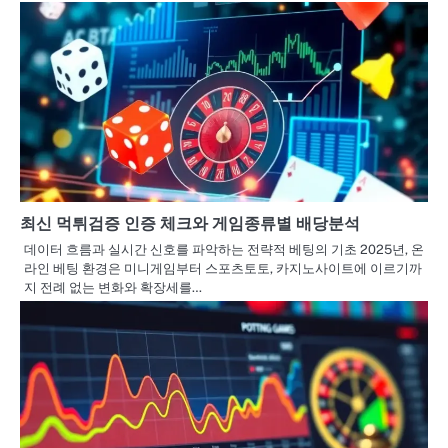
최신 먹튀검증 인증 체크와 게임종류별 배당분석
데이터 흐름과 실시간 신호를 파악하는 전략적 베팅의 기초 2025년, 온
라인 베팅 환경은 미니게임부터 스포츠토토, 카지노사이트에 이르기까
지 전례 없는 변화와 확장세를…