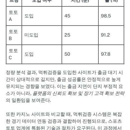
트명
도입 여부
시간 (분)
률 (%)
토토
도입
45
98.5
A
토토
미도입
25
91.2
B
토토
도입
50
97.8
C
정량 분석 결과, 먹튀검증을 도입한 사이트가 출금 대기 시
간이 상대적으로 길지만, 출금 성공률은 안정적으로 높게
유지되는 경향을 보였다. 이는 출금 지연이 단지 부정적 요
소가 아니라,
플랫폼의 신뢰도 확보 및 장기 고객 확보 전략
의 일환임을 보여준다.
또한 카지노 사이트와 비교할 때, 먹튀검증 시스템은 복잡
한 경기 데이터 연동 검증과 결합하여 진행되므로, 스포츠
토토 업계에 특화된 기술과 절차가 요구된다. 이 과정에서