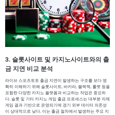
3. 슬롯사이트 및 카지노사이트와의 출
금 지연 비교 분석
라이브 스포츠토토 출금 지연이 발생하는 구조를 보다 명
확히 이해하기 위해 슬롯사이트, 바카라, 블랙잭, 룰렛 등을
포함한 다양한 카지노 플랫폼과 비교하는 작업은 중요하
다. 슬롯 및 기타 카지노 게임 출금 프로세스는 대부분 자체
게임 결과 기반으로 운영되기에 경기 외부 데이터 의존성
이 상대적으로 낮다. 이는 출금 절차에서 발생하는 주요 지