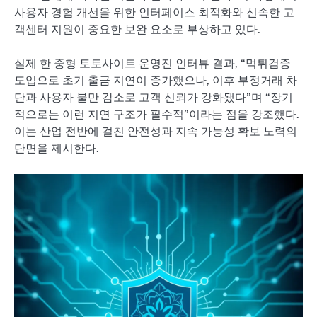
사용자 경험 개선을 위한 인터페이스 최적화와 신속한 고
객센터 지원이 중요한 보완 요소로 부상하고 있다.
실제 한 중형 토토사이트 운영진 인터뷰 결과, “먹튀검증
도입으로 초기 출금 지연이 증가했으나, 이후 부정거래 차
단과 사용자 불만 감소로 고객 신뢰가 강화됐다”며 “장기
적으로는 이런 지연 구조가 필수적”이라는 점을 강조했다.
이는 산업 전반에 걸친 안전성과 지속 가능성 확보 노력의
단면을 제시한다.