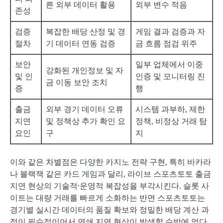
른 외부 데이터 활용
외부 변수 적음
존성
검증
복잡한 배당 산정 및 경
게임 결과 검증과 자
절차
기 데이터 연동 검증
금 흐름 점검 위주
보안
일부 업체에서 이중
강화된 개인정보 및 자
및 인
인증 및 모니터링 진
금 이동 보안 조치
증
행
출금
외부 경기 데이터 오류
시스템 과부하, 제한
지연
및 정책상 추가 확인 요
정책, 비정상 거래 탐
요인
구
지
이와 같은 차별점은 다양한 카지노 전략 구현, 특히 바카라
나 블랙잭 같은 카드 게임과 달리, 라이브 스포츠토토 출금
지연 현상의 기술적·운영적 복잡성을 부각시킨다. 슬롯 사
이트는 대량 거래를 빠르게 소화하는 반면 스포츠토토는
경기별 실시간 데이터의 품질 확보와 정밀한 배당 계산 과
정이 필수적이어서 연쇄 지연 현상이 발생할 수밖에 없다.