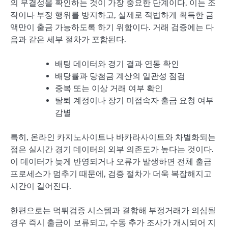
의 무결성을 확인하는 것이 가장 중요한 단계이다. 이는 조
작이나 부정 행위를 방지하고, 실제로 적법하게 획득한 금
액만이 출금 가능하도록 하기 위함이다. 거래 검증에는 다
음과 같은 세부 절차가 포함된다.
배팅 데이터와 경기 결과 연동 확인
배당률과 당첨금 계산의 일관성 점검
중복 또는 이상 거래 여부 확인
탈퇴 계정이나 장기 미접속자 출금 요청 여부
감별
특히, 온라인 카지노사이트나 바카라사이트와 차별화되는
점은 실시간 경기 데이터의 외부 의존도가 높다는 것이다.
이 데이터가 늦게 반영되거나 오류가 발생하면 전체 출금
프로세스가 멈추기 때문에, 검증 절차가 더욱 복잡해지고
시간이 길어진다.
한편으로는 먹튀검증 시스템과 결합해 부정거래가 의심될
경우 즉시 출금이 보류되고, 수동 추가 조사가 개시되어 지