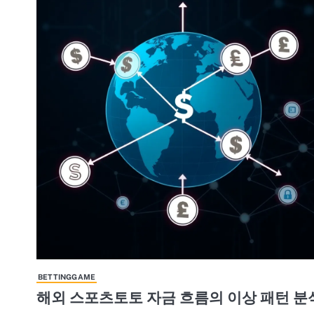
BETTINGGAME
해외 스포츠토토 자금 흐름의 이상 패턴 분