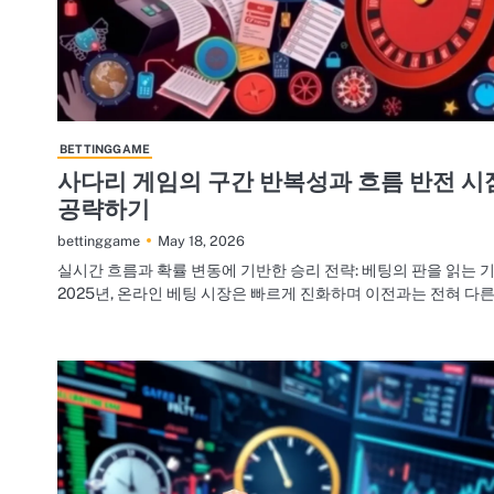
BETTINGGAME
사다리 게임의 구간 반복성과 흐름 반전 시
공략하기
May 18, 2026
bettinggame
실시간 흐름과 확률 변동에 기반한 승리 전략: 베팅의 판을 읽는 
2025년, 온라인 베팅 시장은 빠르게 진화하며 이전과는 전혀 다