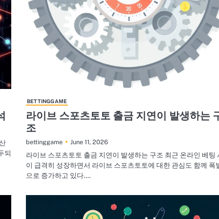
BETTINGGAME
석
라이브 스포츠토토 출금 지연이 발생하는 
조
June 11, 2026
 산
bettinggame
대두되
라이브 스포츠토토 출금 지연이 발생하는 구조 최근 온라인 베팅
이 급격히 성장하면서 라이브 스포츠토토에 대한 관심도 함께 폭
으로 증가하고 있다.…