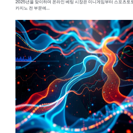
2025년을 맞이하며 온라인 베팅 시장은 미니게임부터 스포츠토토
카지노 전 부문에…