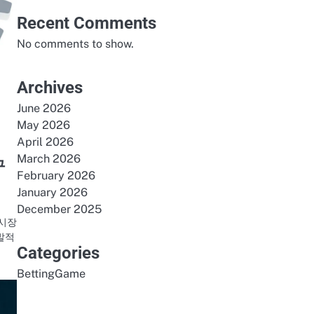
Recent Comments
No comments to show.
Archives
June 2026
May 2026
April 2026
March 2026
구
February 2026
January 2026
December 2025
 시장
발적
Categories
BettingGame